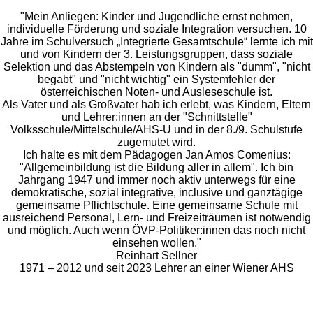
"Mein Anliegen: Kinder und Jugendliche ernst nehmen,
individuelle Förderung und soziale Integration versuchen. 10
Jahre im Schulversuch „Integrierte Gesamtschule“ lernte ich mit
und von Kindern der 3. Leistungsgruppen, dass soziale
Selektion und das Abstempeln von Kindern als "dumm", "nicht
begabt" und "nicht wichtig" ein Systemfehler der
österreichischen Noten- und Ausleseschule ist.
Als Vater und als Großvater hab ich erlebt, was Kindern, Eltern
und Lehrer:innen an der "Schnittstelle"
Volksschule/Mittelschule/AHS-U und in der 8./9. Schulstufe
zugemutet wird.
Ich halte es mit dem Pädagogen Jan Amos Comenius:
"Allgemeinbildung ist die Bildung aller in allem". Ich bin
Jahrgang 1947 und immer noch aktiv unterwegs für eine
demokratische, sozial integrative, inclusive und ganztägige
gemeinsame Pflichtschule. Eine gemeinsame Schule mit
ausreichend Personal, Lern- und Freizeiträumen ist notwendig
und möglich. Auch wenn ÖVP-Politiker:innen das noch nicht
einsehen wollen."
Reinhart Sellner
1971 – 2012 und seit 2023 Lehrer an einer Wiener AHS