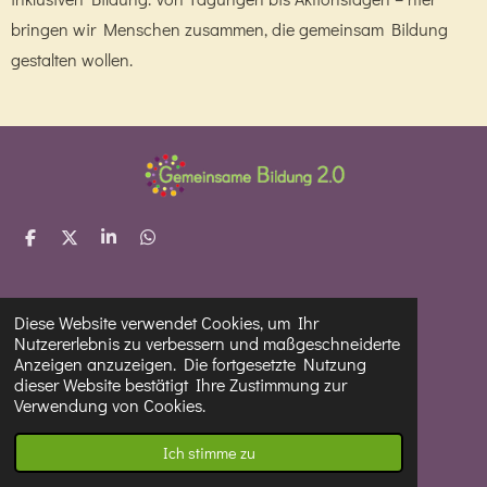
bringen wir Menschen zusammen, die gemeinsam Bildung
gestalten wollen.
T
T
T
T
e
e
e
e
i
i
i
i
l
l
l
l
e
e
e
e
Diese Website verwendet Cookies, um Ihr
Impressum und DSGV
n
n
n
n
Nutzererlebnis zu verbessern und maßgeschneiderte
Anzeigen anzuzeigen. Die fortgesetzte Nutzung
Kontakt
dieser Website bestätigt Ihre Zustimmung zur
Verwendung von Cookies.
Mit Unterstützung von
Webador
Ich stimme zu