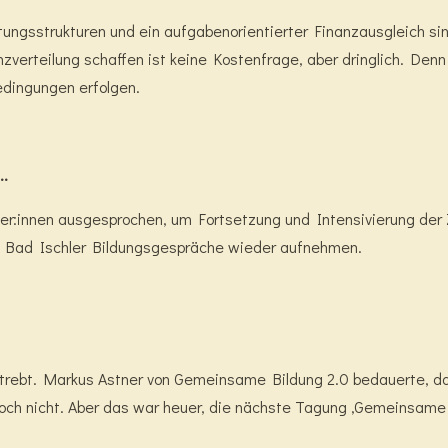
tungsstrukturen und ein aufgabenorientierter Finanzausgleich s
verteilung schaffen ist keine Kostenfrage, aber dringlich. Denn
edingungen erfolgen.
..
er:innen ausgesprochen, um Fortsetzung und Intensivierung der Z
e Bad Ischler Bildungsgespräche wieder aufnehmen.
trebt. Markus Astner von Gemeinsame Bildung 2.0 bedauerte, da
ch nicht. Aber das war heuer, die nächste Tagung ‚Gemeinsame B