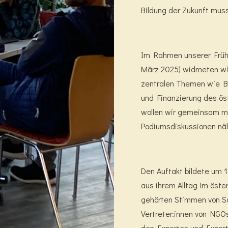
Bildung der Zukunft muss
Im Rahmen unserer Frühja
März 2025) widmeten wi
zentralen Themen wie Bi
und Finanzierung des ös
wollen wir gemeinsam mi
Podiumsdiskussionen näh
Den Auftakt bildete um 
aus ihrem Alltag im öst
gehörten Stimmen von Sch
Vertreter:innen von NGO
den Experten und Expert